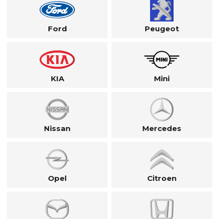
Ford
Peugeot
KIA
Mini
Nissan
Mercedes
Opel
Citroen