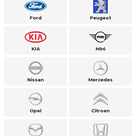
Ford
Peugeot
KIA
Mini
Nissan
Mercedes
Opel
Citroen