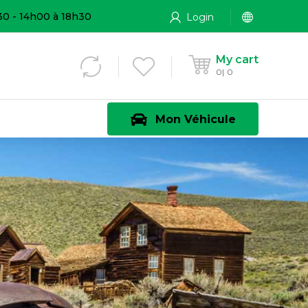
30 - 14h00 à 18h30
Login
My cart
0
0
Mon Véhicule