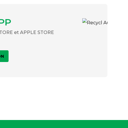
PP
 STORE et APPLE STORE
ON