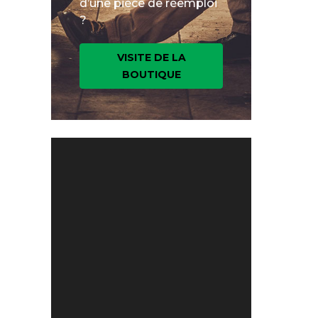
d’une pièce de réemploi
?
VISITE DE LA
BOUTIQUE