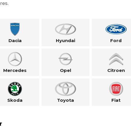
res.
Dacia
Hyundai
Ford
Mercedes
Opel
Citroen
Skoda
Toyota
Fiat
r