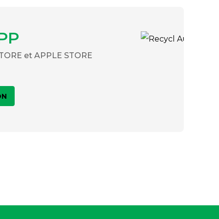
PP
 STORE et APPLE STORE
ON