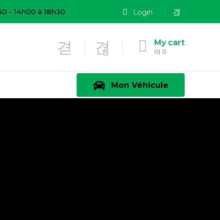
30 - 14h00 à 18h30
Login
My cart
0
0
Mon Véhicule