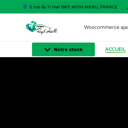
5 rue du 11 mai 1967, 60110 MERU, FRANCE
Woocommerce ajax
ACCUEIL
Notre stock