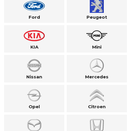
Ford
Peugeot
KIA
Mini
Nissan
Mercedes
Opel
Citroen