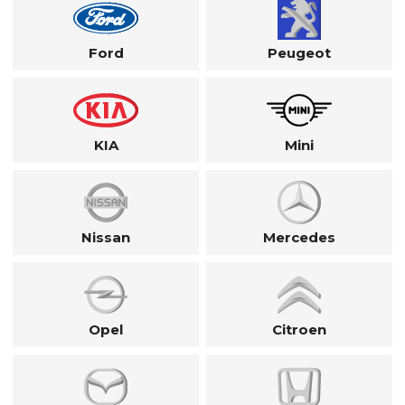
Ford
Peugeot
KIA
Mini
Nissan
Mercedes
Opel
Citroen