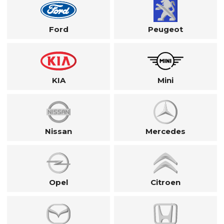
Ford
Peugeot
KIA
Mini
Nissan
Mercedes
Opel
Citroen