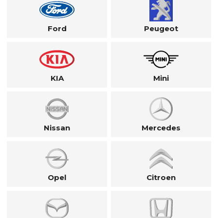
Ford
Peugeot
KIA
Mini
Nissan
Mercedes
Opel
Citroen