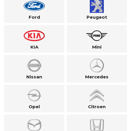
Ford
Peugeot
KIA
Mini
Nissan
Mercedes
Opel
Citroen