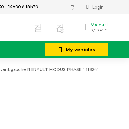
30 - 14h00 à 18h30
Login
My cart
0,00
€
0
My vehicles
e avant gauche RENAULT MODUS PHASE 1 118241