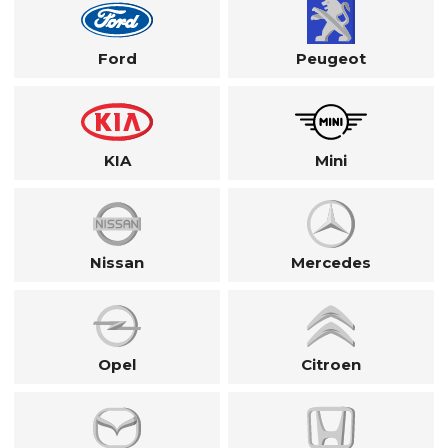
Ford
Peugeot
KIA
Mini
Nissan
Mercedes
Opel
Citroen