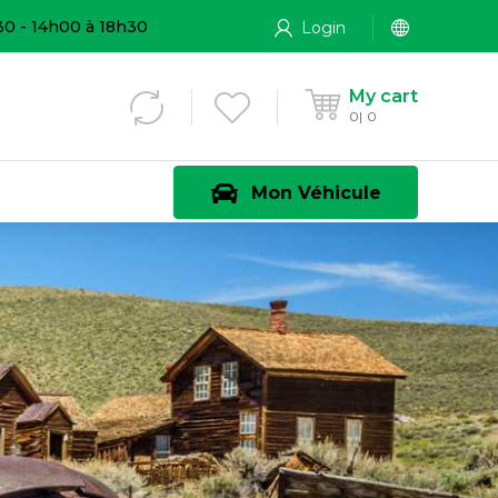
30 - 14h00 à 18h30
Login
My cart
0
0
Mon Véhicule