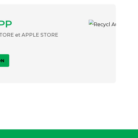
PP
 STORE et APPLE STORE
ON