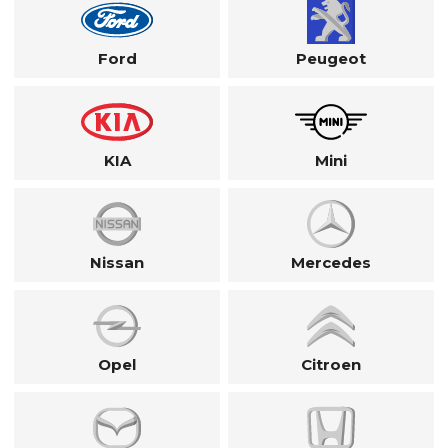
Ford
Peugeot
KIA
Mini
Nissan
Mercedes
Opel
Citroen