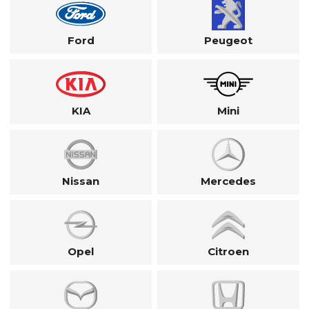
Ford
Peugeot
KIA
Mini
Nissan
Mercedes
Opel
Citroen