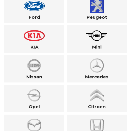
Ford
Peugeot
KIA
Mini
Nissan
Mercedes
Opel
Citroen