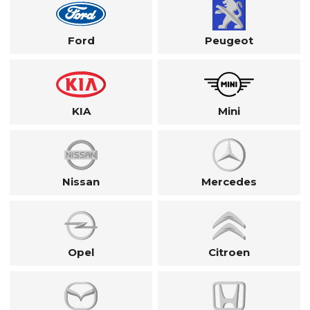
Ford
Peugeot
KIA
Mini
Nissan
Mercedes
Opel
Citroen