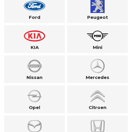
Ford
Peugeot
KIA
Mini
Nissan
Mercedes
Opel
Citroen