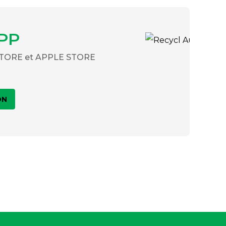
PP
 STORE et APPLE STORE
ON