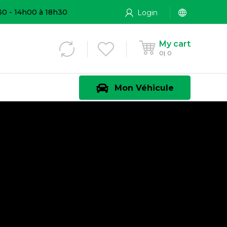
30 - 14h00 à 18h30
Login
My cart
0
0
Mon Véhicule