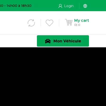
30 - 14h00 à 18h30
Login
My cart
0
0
Mon Véhicule