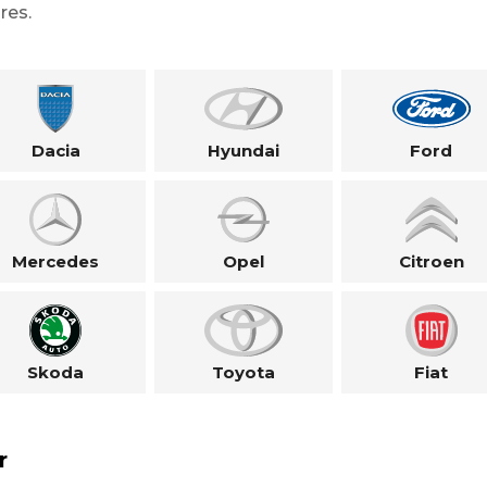
res.
Dacia
Hyundai
Ford
Mercedes
Opel
Citroen
Skoda
Toyota
Fiat
r