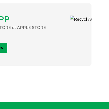
PP
 STORE et APPLE STORE
ON