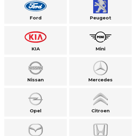
Ford
Peugeot
KIA
Mini
Nissan
Mercedes
Opel
Citroen