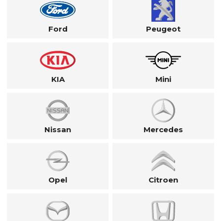
Ford
Peugeot
KIA
Mini
Nissan
Mercedes
Opel
Citroen