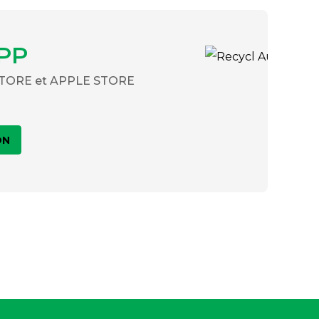
PP
 STORE et APPLE STORE
ON