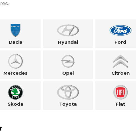
res.
Dacia
Hyundai
Ford
Mercedes
Opel
Citroen
Skoda
Toyota
Fiat
r