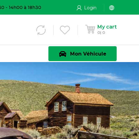
30 - 14h00 à 18h30
Login
My cart
0
0
Mon Véhicule