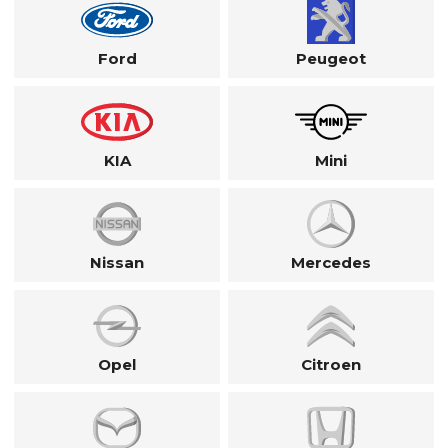
Ford
Peugeot
KIA
Mini
Nissan
Mercedes
Opel
Citroen