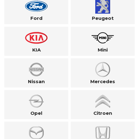
Ford
Peugeot
KIA
Mini
Nissan
Mercedes
Opel
Citroen