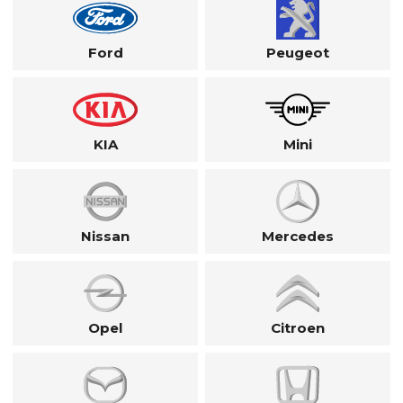
Ford
Peugeot
KIA
Mini
Nissan
Mercedes
Opel
Citroen