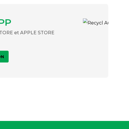
PP
 STORE et APPLE STORE
ON