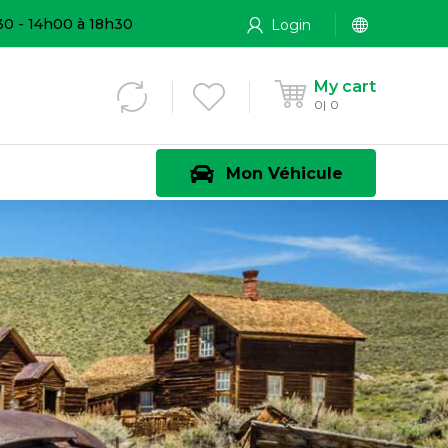
30 - 14h00 à 18h30
Login
My cart
0
0
Mon Véhicule