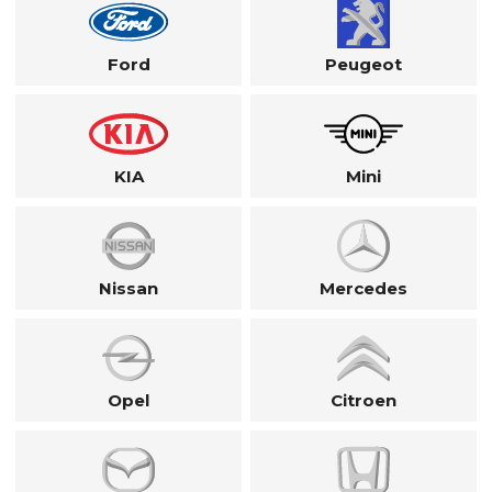
Ford
Peugeot
KIA
Mini
Nissan
Mercedes
Opel
Citroen