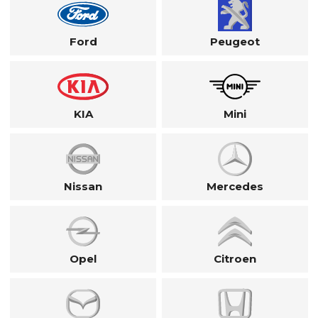
Ford
Peugeot
KIA
Mini
Nissan
Mercedes
Opel
Citroen