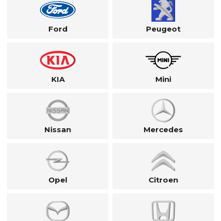
Ford
Peugeot
KIA
Mini
Nissan
Mercedes
Opel
Citroen