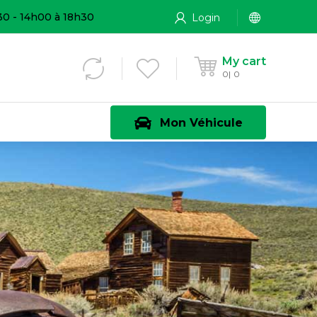
30 - 14h00 à 18h30
Login
My cart
0
0
Mon Véhicule