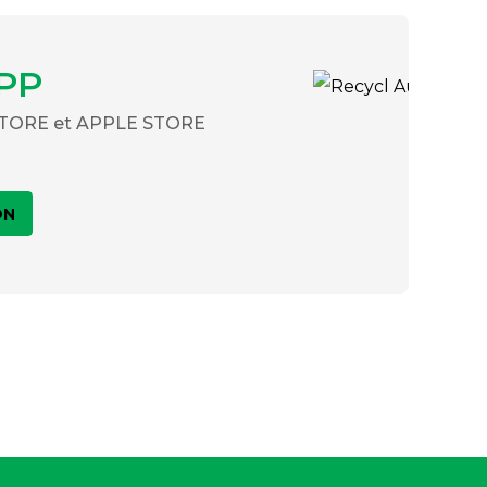
PP
 STORE et APPLE STORE
ON