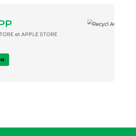
PP
 STORE et APPLE STORE
ON