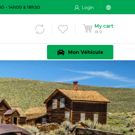
30 - 14h00 à 18h30
Login
My cart
0
0
Mon Véhicule