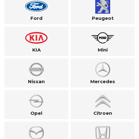
Ford
Peugeot
KIA
Mini
Nissan
Mercedes
Opel
Citroen