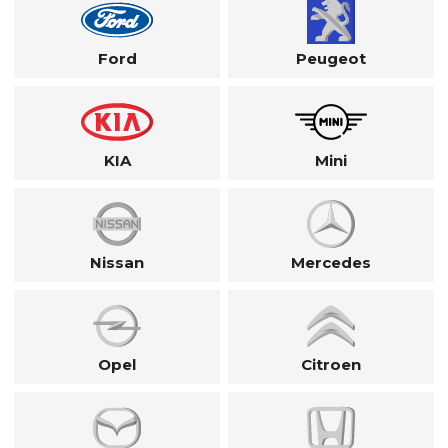
Ford
Peugeot
KIA
Mini
Nissan
Mercedes
Opel
Citroen