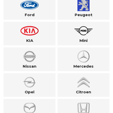
Ford
Peugeot
KIA
Mini
Nissan
Mercedes
Opel
Citroen