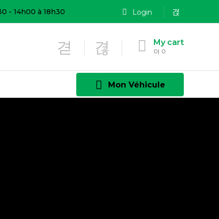
30 - 14h00 à 18h30
Login
My cart
0
0
Mon Véhicule