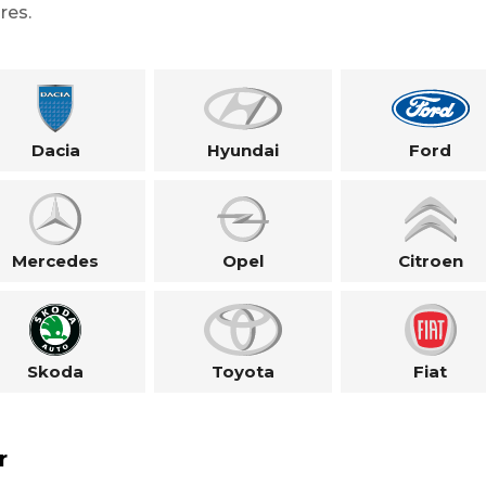
res.
Dacia
Hyundai
Ford
Mercedes
Opel
Citroen
Skoda
Toyota
Fiat
r