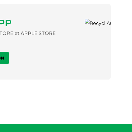
PP
 STORE et APPLE STORE
ON