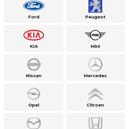
Ford
Peugeot
KIA
Mini
Nissan
Mercedes
Opel
Citroen