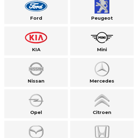
Ford
Peugeot
KIA
Mini
Nissan
Mercedes
Opel
Citroen