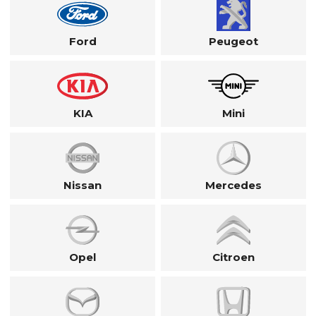
Ford
Peugeot
KIA
Mini
Nissan
Mercedes
Opel
Citroen