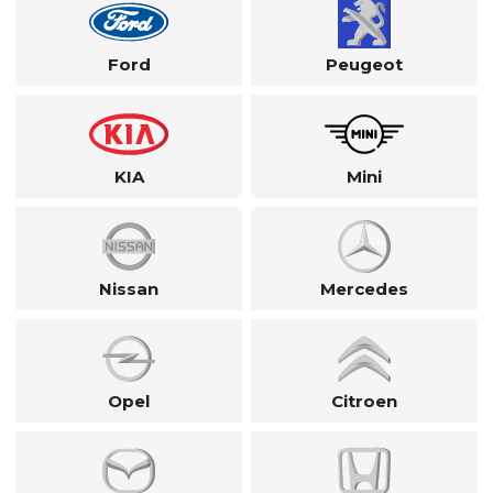
Ford
Peugeot
KIA
Mini
Nissan
Mercedes
Opel
Citroen