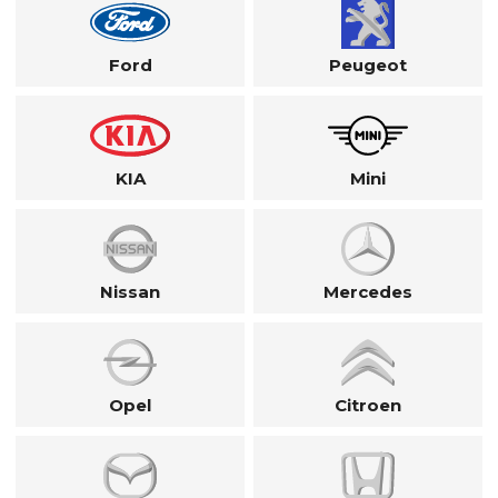
Ford
Peugeot
KIA
Mini
Nissan
Mercedes
Opel
Citroen