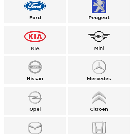
Ford
Peugeot
KIA
Mini
Nissan
Mercedes
Opel
Citroen