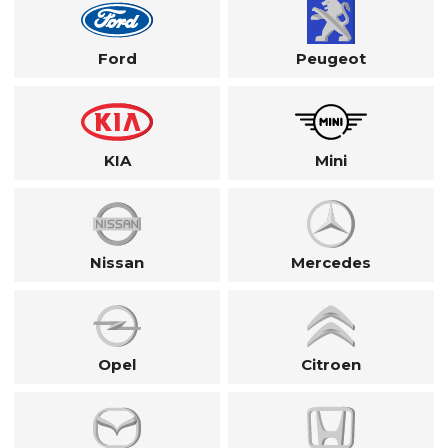
Ford
Peugeot
KIA
Mini
Nissan
Mercedes
Opel
Citroen