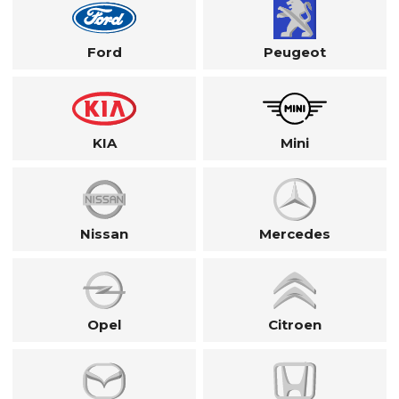
Ford
Peugeot
KIA
Mini
Nissan
Mercedes
Opel
Citroen