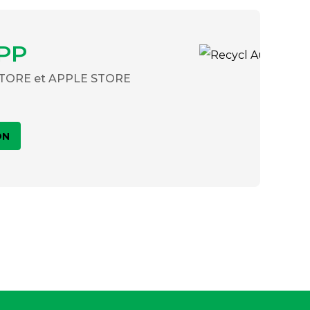
PP
 STORE et APPLE STORE
ON