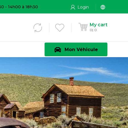
30 - 14h00 à 18h30
Login
My cart
0
0
Mon Véhicule