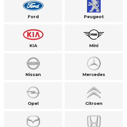
Ford
Peugeot
KIA
Mini
Nissan
Mercedes
Opel
Citroen