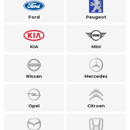
Ford
Peugeot
KIA
Mini
Nissan
Mercedes
Opel
Citroen