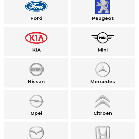
Ford
Peugeot
KIA
Mini
Nissan
Mercedes
Opel
Citroen