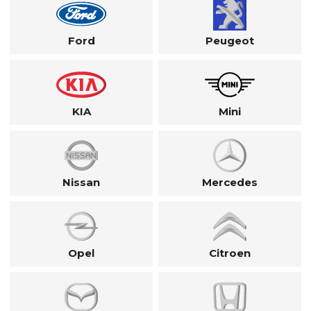
Ford
Peugeot
KIA
Mini
Nissan
Mercedes
Opel
Citroen