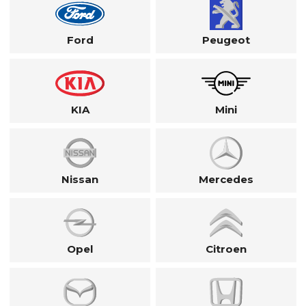
Ford
Peugeot
KIA
Mini
Nissan
Mercedes
Opel
Citroen