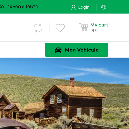
30 - 14h00 à 18h30
Login
My cart
0
0
Mon Véhicule