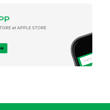
PP
 STORE et APPLE STORE
ON